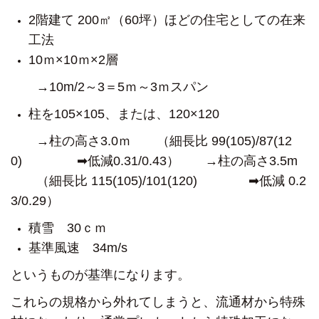
2階建て 200㎡（60坪）ほどの住宅としての在来
工法
10ｍ×10ｍ×2層
→10m/2～3＝5ｍ～3ｍスパン
柱を105×105、または、120×120
→柱の高さ3.0ｍ
（細長比 99(105)/87(12
0)
➡低減0.31/0.43）
→柱の高さ3.5m
（細長比 115(105)/101(120)
➡低減 0.2
3/0.29）
積雪 30ｃｍ
基準風速 34m/s
というものが基準になります。
これらの規格から外れてしまうと、
流通材から特殊