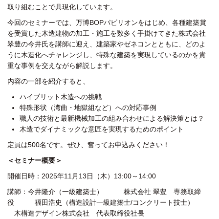
取り組むことで具現化しています。
今回のセミナーでは、万博BOPパビリオンをはじめ、
各種建築賞
を受賞した木造建物の加工・施工を数多く手掛けてきた
株式会社
翠豊の今井氏を講師に迎え、建築家やゼネコンとともに、
どのよ
うに木造化へチャレンジし、特殊な建築を実現しているのかを
貴
重な事例を交えながら解説します。
内容の一部を紹介すると、
ハイブリット木造への挑戦
特殊形状（湾曲・地獄組など）への対応事例
職人の技術と最新機械加工の組み合わせによる解決策とは？
木造でダイナミックな意匠を実現するためのポイント
定員は500名です。
ぜひ、奮ってお申込みください！
＜セミナー概要＞
開催日時：2025年11月13日（木）13:00～14:00
講師：今井隆介（一級建築士）
株式会社 翠豊 専務取締
役
福田浩史（構造設計一級建築士/コンクリート技士）
木構造デザイン株式会社 代表取締役社長