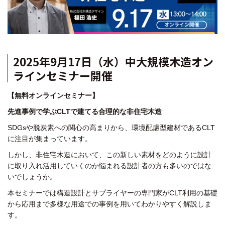
2025年9月17日（水）中大規模木造オン
ラインセミナー開催
【無料オンラインセミナー】
先進事例で学ぶCLTで建てる合理的な非住宅木造
SDGsや脱炭素への関心の高まりから、
環境配慮型建材であるCLT
に注目が集まっています。
しかし、非住宅木造において、
この新しい素材をどのように設計
に取り入れ
活用していくのか悩まれる設計者の方も
多いのではな
いでしょうか。
本セミナーでは
構造設計とサプライヤーの専門家が
CLT利用の基礎
から応用まで
多様な用途での事例を用いて
わかりやすく解説しま
す。