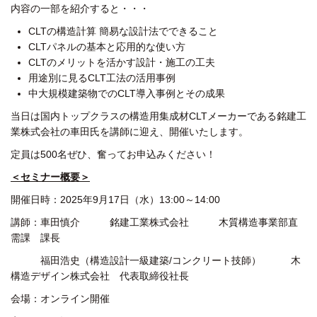
内容の一部を紹介すると・・・
CLTの構造計算 簡易な設計法でできること
CLTパネルの基本と応用的な使い方
CLTのメリットを活かす設計・施工の工夫
用途別に見るCLT工法の活用事例
中大規模建築物でのCLT導入事例とその成果
当日は国内トップクラスの構造用集成材
CLTメーカーである銘建工
業株式会社の
車田氏を講師に迎え、開催いたします。
定員は500名
ぜひ、奮ってお申込みください！
＜セミナー概要＞
開催日時：2025年9月17日（水）13:00～14:00
講師：車田慎介
銘建工業株式会社
木質構造事業部直
需課 課長
福田浩史（構造設計一級建築/コンクリート技師）
木
構造デザイン株式会社 代表取締役社長
会場：オンライン開催