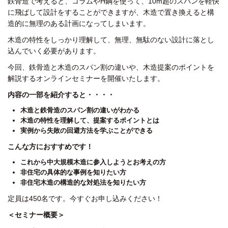
鉄骨造で考えると、
コラムやH鋼を使って、10m超のスパンを
軽快
に飛ばして設計をすることができますが、
木造で置き換えると構
造的に無理のある
計画になってしまいます。
木造の特性をしっかり理解して、
無理、無駄のない設計に落とし
込んでいく
必要があります。
今回、鉄骨造と木造のスパン割の違いや、
木造提案のポイントを
解説する
オンラインセミナーを開催いたします。
内容の一部を紹介すると・・・・
木造と鉄骨造のスパン割の違いがわかる
木造の特性を理解して、提案するポイントとは
実例から失敗の回避方法を学ぶことができる
こんな方におすすめです！
これから中大規模木造に参入しようとお考えの方
非住宅の具体的な事例を知りたい方
非住宅木造の構造的な対処法を知りたい方
定員は450名です。
今すぐお申し込みください！
＜セミナー概要＞